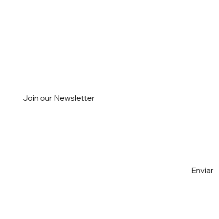
Join our Newsletter
Email
*
Yes, I want to subscribe to the 
Enviar
Newsletter
*