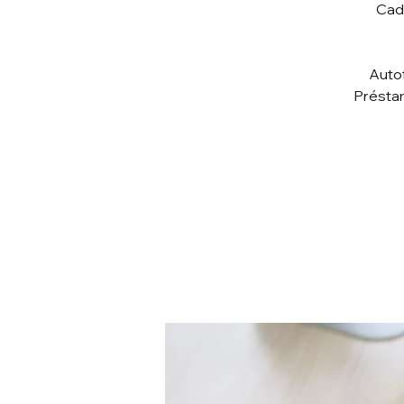
Cada
Autof
Préstam