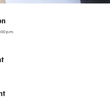
on
:00 p.m.
nt
nt