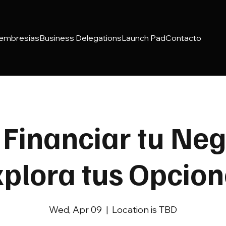
embresías
Business Delegations
Launch Pad
Contacto
Financiar tu Neg
plora tus Opcion
Wed, Apr 09
  |  
Location is TBD