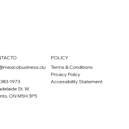
NTACTO
POLICY
@mexicobusiness.clu
Terms & Conditions
Privacy Policy
-383-1973
Accessibility Statement
adelaide St. W.
onto, ON M5H 3P5