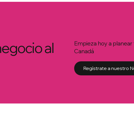
negocio al
Empieza hoy a planear 
Canadá
Regístrate a nuestro N