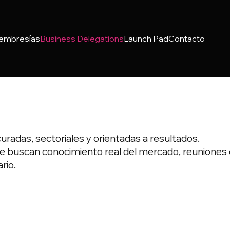
embresías
Business Delegations
Launch Pad
Contacto
adas, sectoriales y orientadas a resultados.
buscan conocimiento real del mercado, reuniones c
rio.