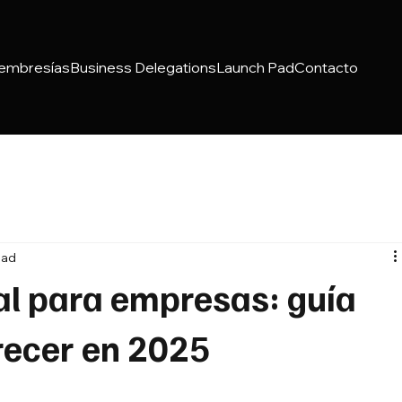
embresías
Business Delegations
Launch Pad
Contacto
ead
al para empresas: guía
recer en 2025