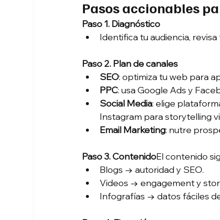
Pasos accionables par
Paso 1. Diagnóstico
Identifica tu audiencia, revis
Paso 2. Plan de canales
SEO
: optimiza tu web para 
PPC
: usa Google Ads y Faceb
Social Media
: elige platafor
Instagram para storytelling vi
Email Marketing
: nutre pros
Paso 3. Contenido
El contenido sig
Blogs → autoridad y SEO.
Videos → engagement y story
Infografías → datos fáciles de